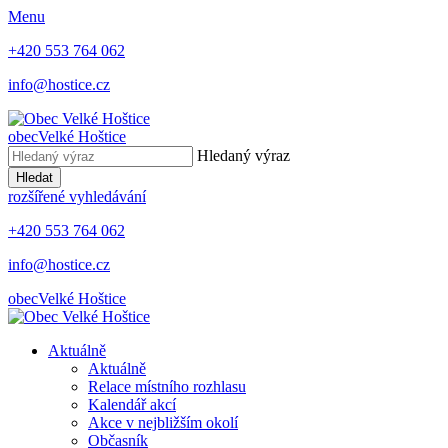
Menu
+420 553 764 062
info@hostice.cz
obec
Velké Hoštice
Hledaný výraz
Hledat
rozšířené vyhledávání
+420 553 764 062
info@hostice.cz
obec
Velké Hoštice
Aktuálně
Aktuálně
Relace místního rozhlasu
Kalendář akcí
Akce v nejbližším okolí
Občasník