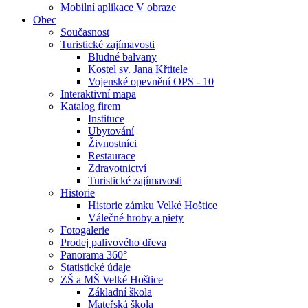
Mobilní aplikace V obraze
Obec
Současnost
Turistické zajímavosti
Bludné balvany
Kostel sv. Jana Křtitele
Vojenské opevnění OPS - 10
Interaktivní mapa
Katalog firem
Instituce
Ubytování
Živnostníci
Restaurace
Zdravotnictví
Turistické zajímavosti
Historie
Historie zámku Velké Hoštice
Válečné hroby a piety
Fotogalerie
Prodej palivového dřeva
Panorama 360°
Statistické údaje
ZŠ a MŠ Velké Hoštice
Základní škola
Mateřská škola