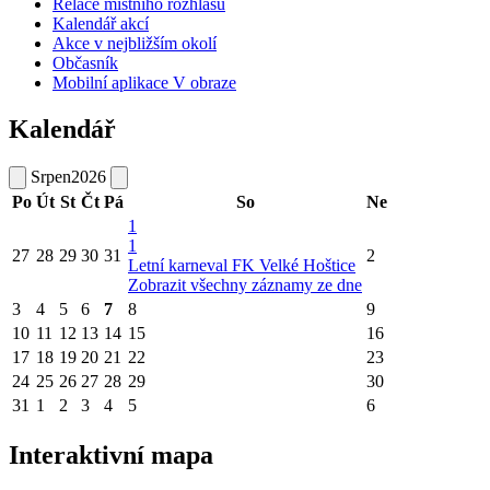
Relace místního rozhlasu
Kalendář akcí
Akce v nejbližším okolí
Občasník
Mobilní aplikace V obraze
Kalendář
Srpen
2026
Po
Út
St
Čt
Pá
So
Ne
1
1
27
28
29
30
31
2
Letní karneval FK Velké Hoštice
Zobrazit všechny záznamy ze dne
3
4
5
6
7
8
9
10
11
12
13
14
15
16
17
18
19
20
21
22
23
24
25
26
27
28
29
30
31
1
2
3
4
5
6
Interaktivní mapa