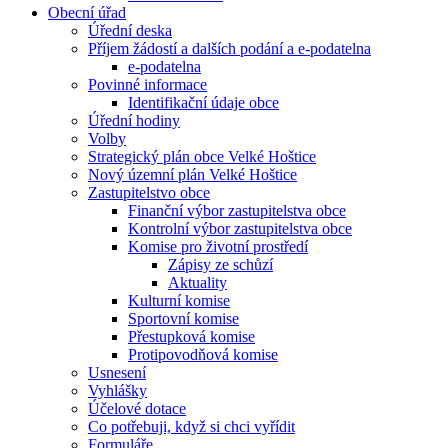
Obecní úřad
Úřední deska
Příjem žádostí a dalších podání a e-podatelna
e-podatelna
Povinné informace
Identifikační údaje obce
Úřední hodiny
Volby
Strategický plán obce Velké Hoštice
Nový územní plán Velké Hoštice
Zastupitelstvo obce
Finanční výbor zastupitelstva obce
Kontrolní výbor zastupitelstva obce
Komise pro životní prostředí
Zápisy ze schůzí
Aktuality
Kulturní komise
Sportovní komise
Přestupková komise
Protipovodňová komise
Usnesení
Vyhlášky
Účelové dotace
Co potřebuji, když si chci vyřídit
Formuláře