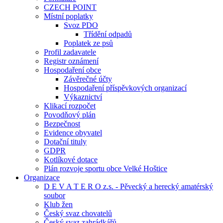
CZECH POINT
Místní poplatky
Svoz PDO
Třídění odpadů
Poplatek ze psů
Profil zadavatele
Registr oznámení
Hospodaření obce
Závěrečné účty
Hospodaření příspěvkových organizací
Výkaznictví
Klikací rozpočet
Povodňový plán
Bezpečnost
Evidence obyvatel
Dotační tituly
GDPR
Kotlíkové dotace
Plán rozvoje sportu obce Velké Hoštice
Organizace
D E V A T E R O z.s. - Pěvecký a herecký amatérský
soubor
Klub žen
Český svaz chovatelů
Český svaz zahrádkářů