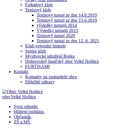
Fotbalový klub
Tenisový klub
Tenisový turnaj ze dne 14.9.2019
Tenisový turnaj ze dne 15.6.2019
výsledky turnajů 2014
Výsledky turnajů 2015
Tenisový turnaj 2020
Tenisový turnaj ze dne 12. 6. 2021
Klub vojenské historie
Senior klub
Myslivecké sdružení Borka
Dobrovolný hasičský sbor Velké Hoštice
FURTISAMI
Kontakt
Kontakty na zastupitele obce
Důležité odkazy
obec
Velké Hoštice
Svoz odpadu
Hlášení rozhlasu
Občasník
ZŠ a MŠ