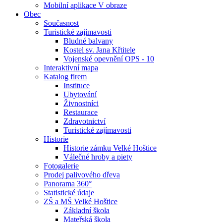
Mobilní aplikace V obraze
Obec
Současnost
Turistické zajímavosti
Bludné balvany
Kostel sv. Jana Křtitele
Vojenské opevnění OPS - 10
Interaktivní mapa
Katalog firem
Instituce
Ubytování
Živnostníci
Restaurace
Zdravotnictví
Turistické zajímavosti
Historie
Historie zámku Velké Hoštice
Válečné hroby a piety
Fotogalerie
Prodej palivového dřeva
Panorama 360°
Statistické údaje
ZŠ a MŠ Velké Hoštice
Základní škola
Mateřská škola