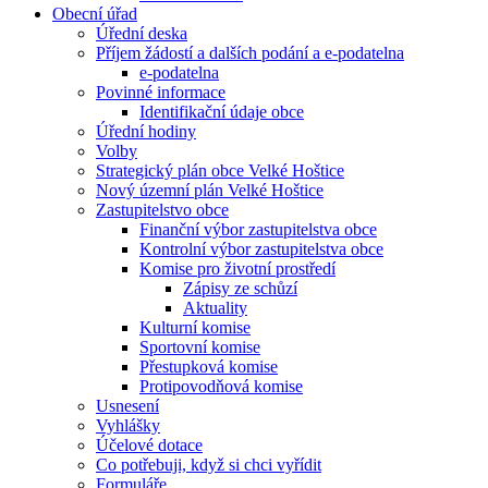
Obecní úřad
Úřední deska
Příjem žádostí a dalších podání a e-podatelna
e-podatelna
Povinné informace
Identifikační údaje obce
Úřední hodiny
Volby
Strategický plán obce Velké Hoštice
Nový územní plán Velké Hoštice
Zastupitelstvo obce
Finanční výbor zastupitelstva obce
Kontrolní výbor zastupitelstva obce
Komise pro životní prostředí
Zápisy ze schůzí
Aktuality
Kulturní komise
Sportovní komise
Přestupková komise
Protipovodňová komise
Usnesení
Vyhlášky
Účelové dotace
Co potřebuji, když si chci vyřídit
Formuláře