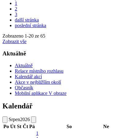
1
2
3
další stránka
poslední stránka
Zobrazeno
1
-
20
ze 65
Zobrazit vše
Aktuálně
Aktuálně
Relace místního rozhlasu
Kalendář akcí
Akce v nejbližším okolí
Občasník
Mobilní aplikace V obraze
Kalendář
Srpen
2026
Po
Út
St
Čt
Pá
So
Ne
1