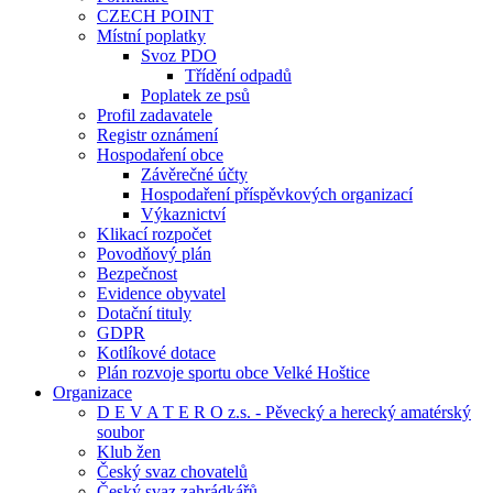
CZECH POINT
Místní poplatky
Svoz PDO
Třídění odpadů
Poplatek ze psů
Profil zadavatele
Registr oznámení
Hospodaření obce
Závěrečné účty
Hospodaření příspěvkových organizací
Výkaznictví
Klikací rozpočet
Povodňový plán
Bezpečnost
Evidence obyvatel
Dotační tituly
GDPR
Kotlíkové dotace
Plán rozvoje sportu obce Velké Hoštice
Organizace
D E V A T E R O z.s. - Pěvecký a herecký amatérský
soubor
Klub žen
Český svaz chovatelů
Český svaz zahrádkářů