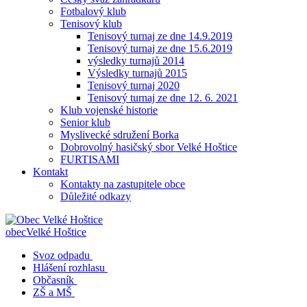
Fotbalový klub
Tenisový klub
Tenisový turnaj ze dne 14.9.2019
Tenisový turnaj ze dne 15.6.2019
výsledky turnajů 2014
Výsledky turnajů 2015
Tenisový turnaj 2020
Tenisový turnaj ze dne 12. 6. 2021
Klub vojenské historie
Senior klub
Myslivecké sdružení Borka
Dobrovolný hasičský sbor Velké Hoštice
FURTISAMI
Kontakt
Kontakty na zastupitele obce
Důležité odkazy
obec
Velké Hoštice
Svoz odpadu
Hlášení rozhlasu
Občasník
ZŠ a MŠ