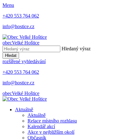
Menu
+420 553 764 062
info@hostice.cz
obec
Velké Hoštice
Hledaný výraz
Hledat
rozšířené vyhledávání
+420 553 764 062
info@hostice.cz
obec
Velké Hoštice
Aktuálně
Aktuálně
Relace místního rozhlasu
Kalendář akcí
Akce v nejbližším okolí
Občasník