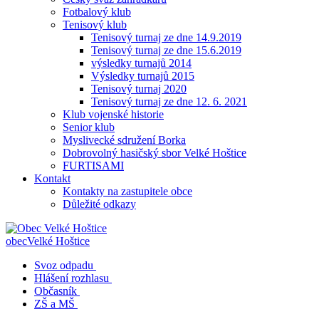
Fotbalový klub
Tenisový klub
Tenisový turnaj ze dne 14.9.2019
Tenisový turnaj ze dne 15.6.2019
výsledky turnajů 2014
Výsledky turnajů 2015
Tenisový turnaj 2020
Tenisový turnaj ze dne 12. 6. 2021
Klub vojenské historie
Senior klub
Myslivecké sdružení Borka
Dobrovolný hasičský sbor Velké Hoštice
FURTISAMI
Kontakt
Kontakty na zastupitele obce
Důležité odkazy
obec
Velké Hoštice
Svoz odpadu
Hlášení rozhlasu
Občasník
ZŠ a MŠ