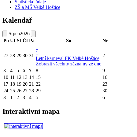
Statistické údaje
ZŠ a MŠ Velké Hoštice
Kalendář
Srpen
2026
Po
Út
St
Čt
Pá
So
Ne
1
1
27
28
29
30
31
2
Letní karneval FK Velké Hoštice
Zobrazit všechny záznamy ze dne
3
4
5
6
7
8
9
10
11
12
13
14
15
16
17
18
19
20
21
22
23
24
25
26
27
28
29
30
31
1
2
3
4
5
6
Interaktivní mapa