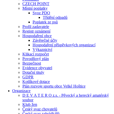
CZECH POINT
Místní poplatky
Svoz PDO
Třídění odpadů
Poplatek ze psů
Profil zadavatele
Registr oznámení
Hospodaření obce
Závěrečné účty
Hospodaření příspěvkových organizací
Výkaznictví
Klikací rozpočet
Povodňový plán
Bezpečnost
Evidence obyvatel
Dotační tituly
GDPR
Kotlíkové dotace
Plán rozvoje sportu obce Velké Hoštice
Organizace
D E V A T E R O z.s. - Pěvecký a herecký amatérský
soubor
Klub žen
Český svaz chovatelů
Český svaz zahrádkářů