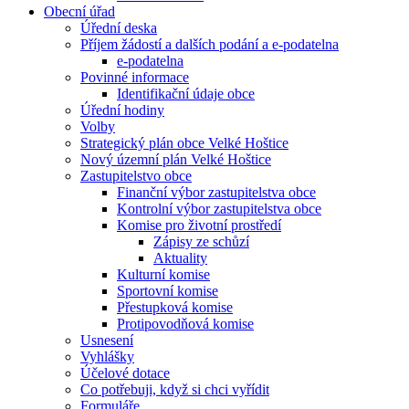
Obecní úřad
Úřední deska
Příjem žádostí a dalších podání a e-podatelna
e-podatelna
Povinné informace
Identifikační údaje obce
Úřední hodiny
Volby
Strategický plán obce Velké Hoštice
Nový územní plán Velké Hoštice
Zastupitelstvo obce
Finanční výbor zastupitelstva obce
Kontrolní výbor zastupitelstva obce
Komise pro životní prostředí
Zápisy ze schůzí
Aktuality
Kulturní komise
Sportovní komise
Přestupková komise
Protipovodňová komise
Usnesení
Vyhlášky
Účelové dotace
Co potřebuji, když si chci vyřídit
Formuláře