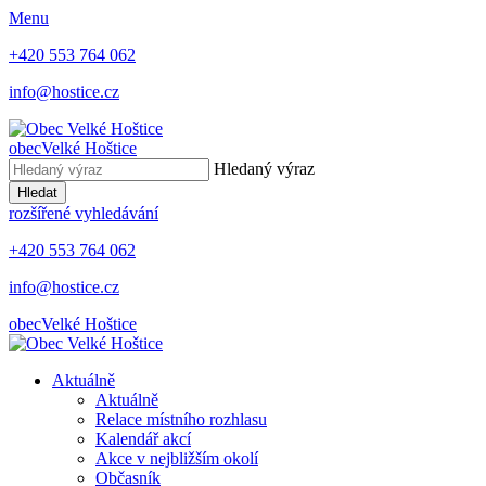
Menu
+420 553 764 062
info@hostice.cz
obec
Velké Hoštice
Hledaný výraz
Hledat
rozšířené vyhledávání
+420 553 764 062
info@hostice.cz
obec
Velké Hoštice
Aktuálně
Aktuálně
Relace místního rozhlasu
Kalendář akcí
Akce v nejbližším okolí
Občasník