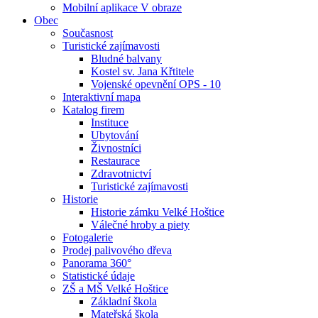
Mobilní aplikace V obraze
Obec
Současnost
Turistické zajímavosti
Bludné balvany
Kostel sv. Jana Křtitele
Vojenské opevnění OPS - 10
Interaktivní mapa
Katalog firem
Instituce
Ubytování
Živnostníci
Restaurace
Zdravotnictví
Turistické zajímavosti
Historie
Historie zámku Velké Hoštice
Válečné hroby a piety
Fotogalerie
Prodej palivového dřeva
Panorama 360°
Statistické údaje
ZŠ a MŠ Velké Hoštice
Základní škola
Mateřská škola