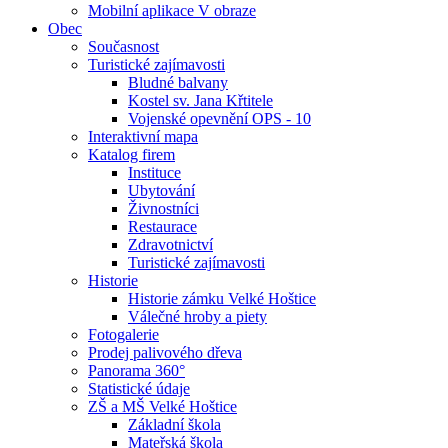
Mobilní aplikace V obraze
Obec
Současnost
Turistické zajímavosti
Bludné balvany
Kostel sv. Jana Křtitele
Vojenské opevnění OPS - 10
Interaktivní mapa
Katalog firem
Instituce
Ubytování
Živnostníci
Restaurace
Zdravotnictví
Turistické zajímavosti
Historie
Historie zámku Velké Hoštice
Válečné hroby a piety
Fotogalerie
Prodej palivového dřeva
Panorama 360°
Statistické údaje
ZŠ a MŠ Velké Hoštice
Základní škola
Mateřská škola