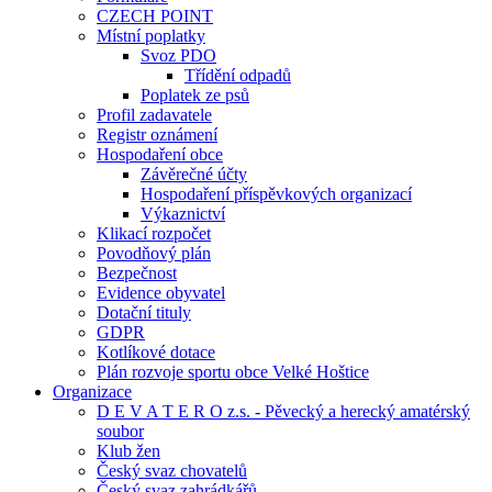
CZECH POINT
Místní poplatky
Svoz PDO
Třídění odpadů
Poplatek ze psů
Profil zadavatele
Registr oznámení
Hospodaření obce
Závěrečné účty
Hospodaření příspěvkových organizací
Výkaznictví
Klikací rozpočet
Povodňový plán
Bezpečnost
Evidence obyvatel
Dotační tituly
GDPR
Kotlíkové dotace
Plán rozvoje sportu obce Velké Hoštice
Organizace
D E V A T E R O z.s. - Pěvecký a herecký amatérský
soubor
Klub žen
Český svaz chovatelů
Český svaz zahrádkářů