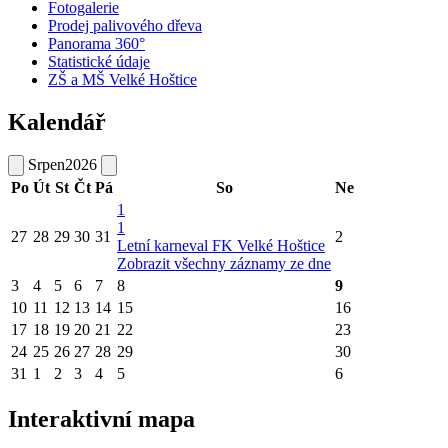
Fotogalerie
Prodej palivového dřeva
Panorama 360°
Statistické údaje
ZŠ a MŠ Velké Hoštice
Kalendář
Srpen
2026
Po
Út
St
Čt
Pá
So
Ne
1
1
27
28
29
30
31
2
Letní karneval FK Velké Hoštice
Zobrazit všechny záznamy ze dne
3
4
5
6
7
8
9
10
11
12
13
14
15
16
17
18
19
20
21
22
23
24
25
26
27
28
29
30
31
1
2
3
4
5
6
Interaktivní mapa