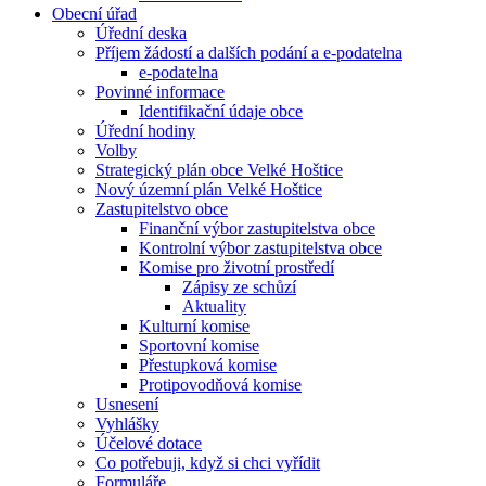
Obecní úřad
Úřední deska
Příjem žádostí a dalších podání a e-podatelna
e-podatelna
Povinné informace
Identifikační údaje obce
Úřední hodiny
Volby
Strategický plán obce Velké Hoštice
Nový územní plán Velké Hoštice
Zastupitelstvo obce
Finanční výbor zastupitelstva obce
Kontrolní výbor zastupitelstva obce
Komise pro životní prostředí
Zápisy ze schůzí
Aktuality
Kulturní komise
Sportovní komise
Přestupková komise
Protipovodňová komise
Usnesení
Vyhlášky
Účelové dotace
Co potřebuji, když si chci vyřídit
Formuláře