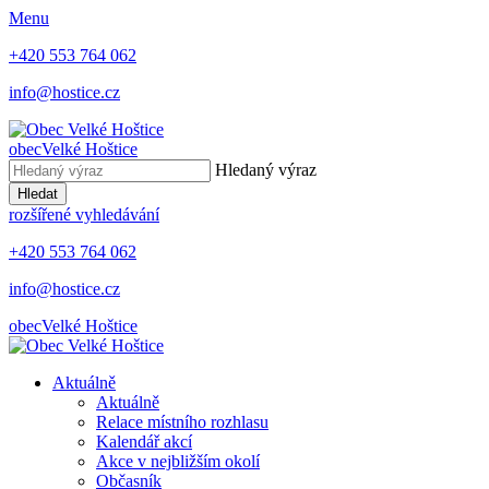
Menu
+420 553 764 062
info@hostice.cz
obec
Velké Hoštice
Hledaný výraz
Hledat
rozšířené vyhledávání
+420 553 764 062
info@hostice.cz
obec
Velké Hoštice
Aktuálně
Aktuálně
Relace místního rozhlasu
Kalendář akcí
Akce v nejbližším okolí
Občasník