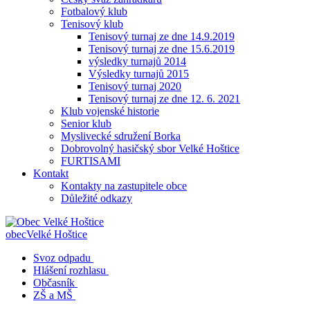
Fotbalový klub
Tenisový klub
Tenisový turnaj ze dne 14.9.2019
Tenisový turnaj ze dne 15.6.2019
výsledky turnajů 2014
Výsledky turnajů 2015
Tenisový turnaj 2020
Tenisový turnaj ze dne 12. 6. 2021
Klub vojenské historie
Senior klub
Myslivecké sdružení Borka
Dobrovolný hasičský sbor Velké Hoštice
FURTISAMI
Kontakt
Kontakty na zastupitele obce
Důležité odkazy
obec
Velké Hoštice
Svoz odpadu
Hlášení rozhlasu
Občasník
ZŠ a MŠ