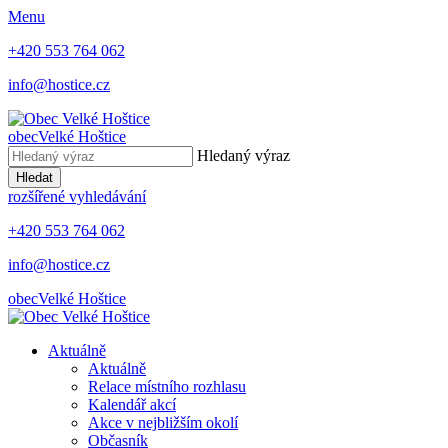
Menu
+420 553 764 062
info@hostice.cz
obec
Velké Hoštice
Hledaný výraz
Hledat
rozšířené vyhledávání
+420 553 764 062
info@hostice.cz
obec
Velké Hoštice
Aktuálně
Aktuálně
Relace místního rozhlasu
Kalendář akcí
Akce v nejbližším okolí
Občasník