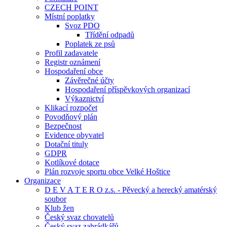
CZECH POINT
Místní poplatky
Svoz PDO
Třídění odpadů
Poplatek ze psů
Profil zadavatele
Registr oznámení
Hospodaření obce
Závěrečné účty
Hospodaření příspěvkových organizací
Výkaznictví
Klikací rozpočet
Povodňový plán
Bezpečnost
Evidence obyvatel
Dotační tituly
GDPR
Kotlíkové dotace
Plán rozvoje sportu obce Velké Hoštice
Organizace
D E V A T E R O z.s. - Pěvecký a herecký amatérský
soubor
Klub žen
Český svaz chovatelů
Český svaz zahrádkářů