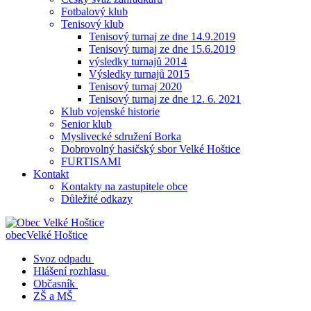
Fotbalový klub
Tenisový klub
Tenisový turnaj ze dne 14.9.2019
Tenisový turnaj ze dne 15.6.2019
výsledky turnajů 2014
Výsledky turnajů 2015
Tenisový turnaj 2020
Tenisový turnaj ze dne 12. 6. 2021
Klub vojenské historie
Senior klub
Myslivecké sdružení Borka
Dobrovolný hasičský sbor Velké Hoštice
FURTISAMI
Kontakt
Kontakty na zastupitele obce
Důležité odkazy
obec
Velké Hoštice
Svoz odpadu
Hlášení rozhlasu
Občasník
ZŠ a MŠ