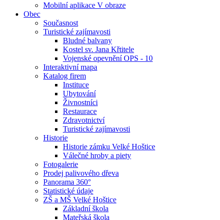
Mobilní aplikace V obraze
Obec
Současnost
Turistické zajímavosti
Bludné balvany
Kostel sv. Jana Křtitele
Vojenské opevnění OPS - 10
Interaktivní mapa
Katalog firem
Instituce
Ubytování
Živnostníci
Restaurace
Zdravotnictví
Turistické zajímavosti
Historie
Historie zámku Velké Hoštice
Válečné hroby a piety
Fotogalerie
Prodej palivového dřeva
Panorama 360°
Statistické údaje
ZŠ a MŠ Velké Hoštice
Základní škola
Mateřská škola