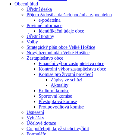
Obecní úřad
Úřední deska
Příjem žádostí a dalších podání a e-podatelna
e-podatelna
Povinné informace
Identifikační údaje obce
Úřední hodiny
Volby
Strategický plán obce Velké Hoštice
Nový územní plán Velké Hoštice
Zastupitelstvo obce
Finanční výbor zastupitelstva obce
Kontrolní výbor zastupitelstva obce
Komise pro životní prostředí
Zápisy ze schůzí
Aktuality
Kulturní komise
Sportovní komise
Přestupková komise
Protipovodňová komise
Usnesení
Vyhlášky
Účelové dotace
Co potřebuji, když si chci vyřídit
Formuláře