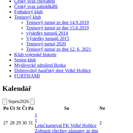
Český svaz chovatelů
Český svaz zahrádkářů
Fotbalový klub
Tenisový klub
Tenisový turnaj ze dne 14.9.2019
Tenisový turnaj ze dne 15.6.2019
výsledky turnajů 2014
Výsledky turnajů 2015
Tenisový turnaj 2020
Tenisový turnaj ze dne 12. 6. 2021
Klub vojenské historie
Senior klub
Myslivecké sdružení Borka
Dobrovolný hasičský sbor Velké Hoštice
FURTISAMI
Kalendář
Srpen
2026
Po
Út
St
Čt
Pá
So
Ne
1
1
27
28
29
30
31
2
Letní karneval FK Velké Hoštice
Zobrazit všechny záznamy ze dne