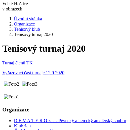
Velké Hoštice
v obrazech
Úvodní stránka
Organizace
Tenisový klub
Tenisový turnaj 2020
Tenisový turnaj 2020
Turnaj členů TK
Vyřazovací část turnaje 12.9.2020
Organizace
D E V A T E R O z.s. - Pěvecký a herecký amatérský soubor
Klub žen