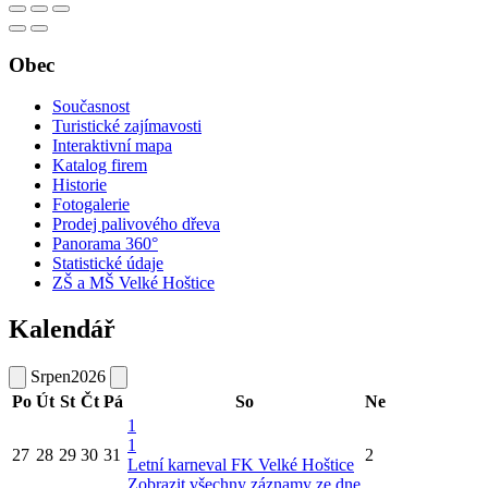
Obec
Současnost
Turistické zajímavosti
Interaktivní mapa
Katalog firem
Historie
Fotogalerie
Prodej palivového dřeva
Panorama 360°
Statistické údaje
ZŠ a MŠ Velké Hoštice
Kalendář
Srpen
2026
Po
Út
St
Čt
Pá
So
Ne
1
1
27
28
29
30
31
2
Letní karneval FK Velké Hoštice
Zobrazit všechny záznamy ze dne