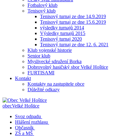
Fotbalový klub
Tenisový klub
Tenisový turnaj ze dne 14.9.2019
Tenisový turnaj ze dne 15.6.2019
výsledky turnajů 2014
Výsledky turnajů 2015
Tenisový turnaj 2020
Tenisový turnaj ze dne 12. 6. 2021
Klub vojenské historie
Senior klub
Myslivecké sdružení Borka
Dobrovolný hasičský sbor Velké Hoštice
FURTISAMI
Kontakt
Kontakty na zastupitele obce
Důležité odkazy
obec
Velké Hoštice
Svoz odpadu
Hlášení rozhlasu
Občasník
ZŠ a MŠ