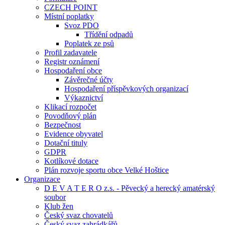
CZECH POINT
Místní poplatky
Svoz PDO
Třídění odpadů
Poplatek ze psů
Profil zadavatele
Registr oznámení
Hospodaření obce
Závěrečné účty
Hospodaření příspěvkových organizací
Výkaznictví
Klikací rozpočet
Povodňový plán
Bezpečnost
Evidence obyvatel
Dotační tituly
GDPR
Kotlíkové dotace
Plán rozvoje sportu obce Velké Hoštice
Organizace
D E V A T E R O z.s. - Pěvecký a herecký amatérský
soubor
Klub žen
Český svaz chovatelů
Český svaz zahrádkářů