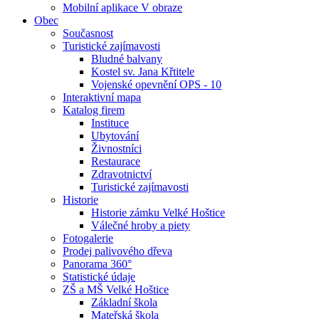
Mobilní aplikace V obraze
Obec
Současnost
Turistické zajímavosti
Bludné balvany
Kostel sv. Jana Křtitele
Vojenské opevnění OPS - 10
Interaktivní mapa
Katalog firem
Instituce
Ubytování
Živnostníci
Restaurace
Zdravotnictví
Turistické zajímavosti
Historie
Historie zámku Velké Hoštice
Válečné hroby a piety
Fotogalerie
Prodej palivového dřeva
Panorama 360°
Statistické údaje
ZŠ a MŠ Velké Hoštice
Základní škola
Mateřská škola