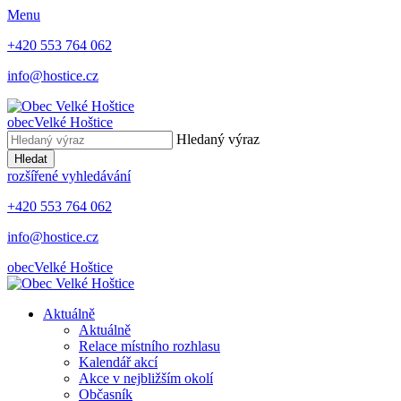
Menu
+420 553 764 062
info@hostice.cz
obec
Velké Hoštice
Hledaný výraz
Hledat
rozšířené vyhledávání
+420 553 764 062
info@hostice.cz
obec
Velké Hoštice
Aktuálně
Aktuálně
Relace místního rozhlasu
Kalendář akcí
Akce v nejbližším okolí
Občasník