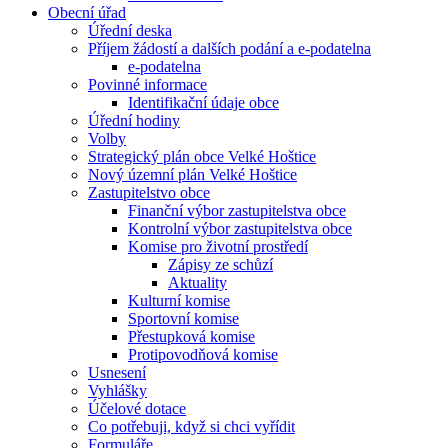
Obecní úřad
Úřední deska
Příjem žádostí a dalších podání a e-podatelna
e-podatelna
Povinné informace
Identifikační údaje obce
Úřední hodiny
Volby
Strategický plán obce Velké Hoštice
Nový územní plán Velké Hoštice
Zastupitelstvo obce
Finanční výbor zastupitelstva obce
Kontrolní výbor zastupitelstva obce
Komise pro životní prostředí
Zápisy ze schůzí
Aktuality
Kulturní komise
Sportovní komise
Přestupková komise
Protipovodňová komise
Usnesení
Vyhlášky
Účelové dotace
Co potřebuji, když si chci vyřídit
Formuláře